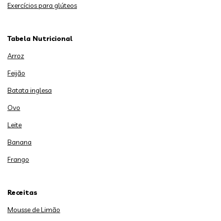
Exercícios para glúteos
Tabela Nutricional
Arroz
Feijão
Batata inglesa
Ovo
Leite
Banana
Frango
Receitas
Mousse de Limão