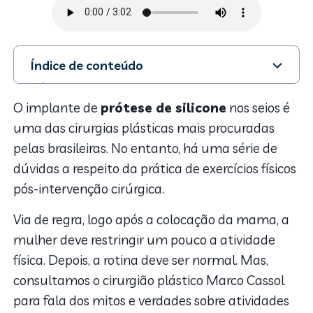
Índice de conteúdo
1. É necessário parar as atividades físicas após a
cirurgia. Mito
O implante de
prótese de silicone
nos seios é
2. Coloquei prótese e posso continuar pegando
uma das cirurgias plásticas mais procuradas
pesado na malhação. Verdade
pelas brasileiras. No entanto, há uma série de
3. Durante a cicatrização não posso trabalhar
dúvidas a respeito da prática de exercícios físicos
peitoral, ombro e costas. Mito
pós-intervenção cirúrgica.
4. Minha prótese é grande e tenho problema postural
na hora da malhação. Verdade
Via de regra, logo após a colocação da mama, a
5. Tenho silicone e posso praticar qualquer atividade
mulher deve restringir um pouco a atividade
física ou esporte radical. Mito
física. Depois, a rotina deve ser normal. Mas,
consultamos o cirurgião plástico Marco Cassol
para fala dos mitos e verdades sobre atividades