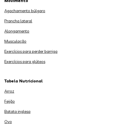
Movimento
Agachamento búlgaro
Prancha lateral
Alongamento
Musculação
Exercícios para perder barriga
Exercícios para glúteos
Tabela Nutricional
Arroz
Feijão
Batata inglesa
Ovo