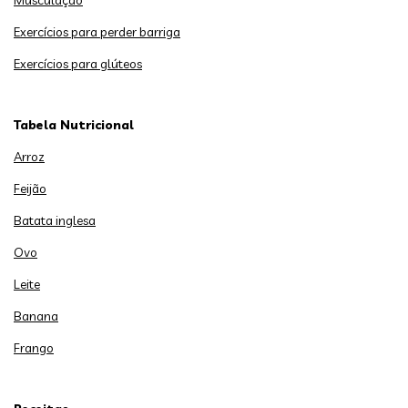
Musculação
Exercícios para perder barriga
Exercícios para glúteos
Tabela Nutricional
Arroz
Feijão
Batata inglesa
Ovo
Leite
Banana
Frango