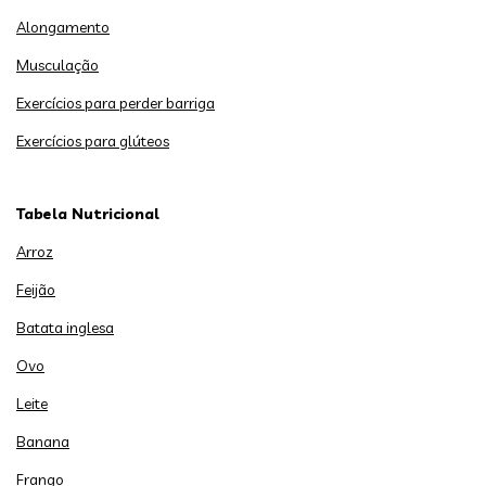
Alongamento
Musculação
Exercícios para perder barriga
Exercícios para glúteos
Tabela Nutricional
Arroz
Feijão
Batata inglesa
Ovo
Leite
Banana
Frango