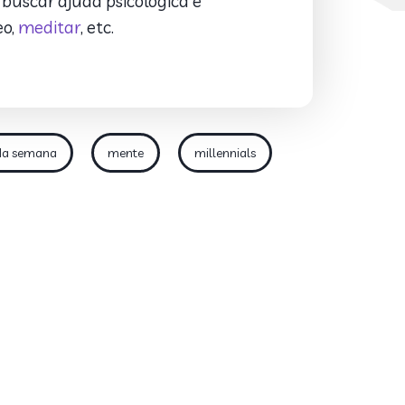
buscar ajuda psicológica e
eo,
meditar
, etc.
da semana
mente
millennials