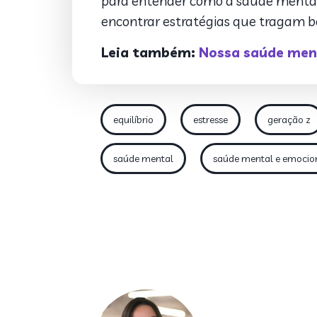
para entender como a saúde mental d
encontrar estratégias que tragam be
Leia também:
Nossa saúde men
equilíbrio
estresse
geração z
saúde mental
saúde mental e emocio