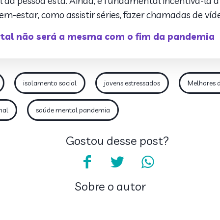
a pessoa está. Ainda, é fundamental incentivá-la a 
m-estar, como assistir séries, fazer chamadas de víd
tal não será a mesma com o fim da pandemia
isolamento social
jovens estressados
Melhores 
nal
saúde mental pandemia
Gostou desse post?
Sobre o autor