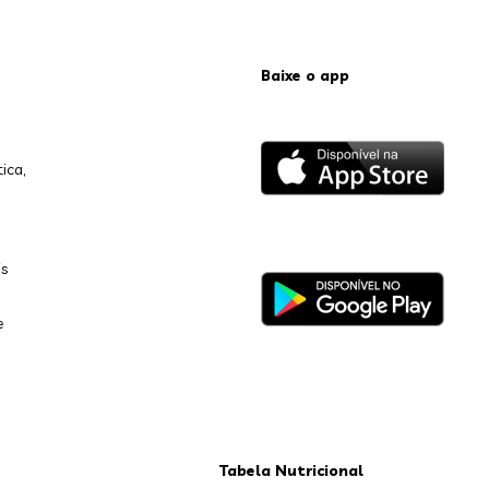
Baixe o app
ica,
is
e
Tabela Nutricional