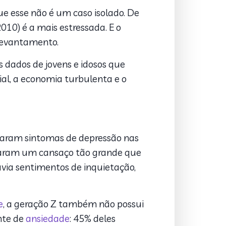
e esse não é um caso isolado. De
10) é a mais estressada. E o
 levantamento.
s dados de jovens e idosos que
al, a economia turbulenta e o
taram sintomas de depressão nas
taram um cansaço tão grande ​​que
ia sentimentos de inquietação,
e
, a geração Z também não possui
onte de
ansiedade
: 45% deles