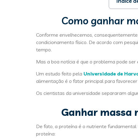
Índice 
1. Ganhar
Como ganhar ma
2. Preste
3. Invist
Conforme envelhecemos, consequentemente, oc
condicionamento físico. De acordo com pesqu
tempo.
Mas a boa notícia é que o problema pode ser
Um estudo feito pela
Universidade de Harv
alimentação é o fator principal para favorece
Os cientistas da universidade separaram algu
Ganhar massa mu
De fato, a proteína é o nutriente fundamenta
proteína: