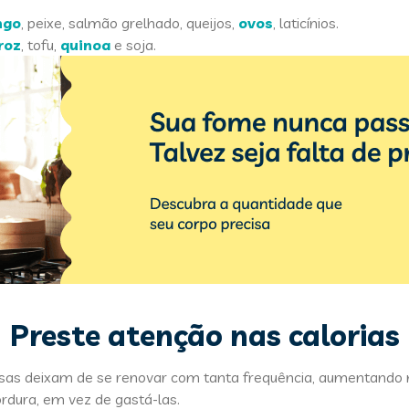
ngo
, peixe, salmão grelhado, queijos,
ovos
, laticínios.
roz
, tofu,
quinoa
e soja.
Preste atenção nas calorias
sas deixam de se renovar com tanta frequência, aumentando 
dura, em vez de gastá-las.