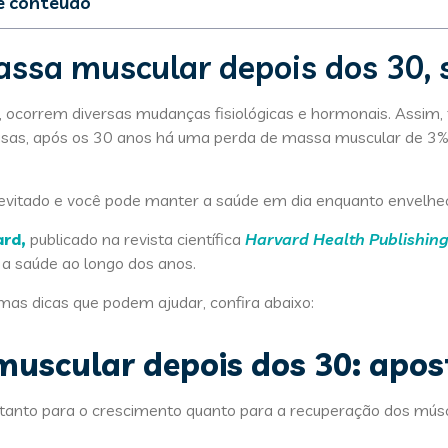
de conteúdo
 massa muscular depois dos 30: aposte nas proteínas
ssa muscular depois dos 30, 
 atenção nas calorias
a em alimentos ricos em cálcio
orrem diversas mudanças fisiológicas e hormonais. Assim, to
isas, após os 30 anos há uma perda de massa muscular de 3%
 evitado e você pode manter a saúde em dia enquanto envelhe
ard,
publicado na revista científica
Harvard Health Publishing
r a saúde ao longo dos anos.
mas dicas que podem ajudar, confira abaixo:
scular depois dos 30: apos
l tanto para o crescimento quanto para a recuperação dos mús