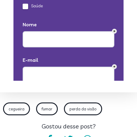
cegueira
fumar
perda da visão
Gostou desse post?