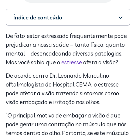
Índice de conteúdo
1. Como o estresse afeta a visão?
2. Quando procurar um médico?
De fato, estar estressado frequentemente pode
3. Tratamento
prejudicar a nossa saúde – tanto física, quanto
4. Como evitar que o estresse afete a visão
mental – desencadeando diversas patologias.
Mas você sabia que o
estresse
afeta a visão?
De acordo com o Dr. Leonardo Marculino,
oftalmologista do Hospital CEMA, o estresse
pode afetar a visão trazendo sintomas como
visão embaçada e irritação nos olhos.
“O principal motivo de embaçar a visão é que
pode gerar uma contração no músculo que nós
temos dentro do olho. Portanto, se este músculo