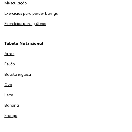
Musculação
Exercícios para perder barriga
Exercícios para glúteos
Tabela Nutricional
Arroz
Feijão
Batata inglesa
Ovo
Leite
Banana
Frango