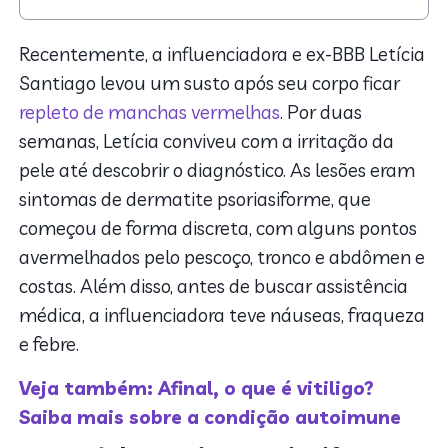
1. O que é dermatite psoriasiforme?
2. Sintomas
Recentemente, a influenciadora e ex-BBB Letícia
3. Quais são as causas da dermatite psoriasiforme?
Santiago levou um susto após seu corpo ficar
4. Diagnóstico
repleto de manchas vermelhas
. Por duas
5. Tratamento da dermatite psoriasiforme
semanas, Letícia conviveu com a irritação da
pele até descobrir o diagnóstico. As lesões eram
sintomas de dermatite psoriasiforme, que
começou de forma discreta, com alguns pontos
avermelhados pelo pescoço, tronco e abdômen e
costas. Além disso, antes de buscar assistência
médica, a influenciadora teve náuseas, fraqueza
e febre.
Veja também: Afinal, o que é vitiligo?
Saiba mais sobre a condição autoimune