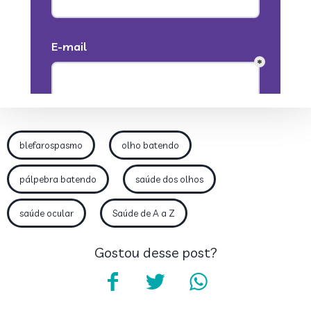
blefarospasmo
olho batendo
pálpebra batendo
saúde dos olhos
saúde ocular
Saúde de A a Z
Gostou desse post?