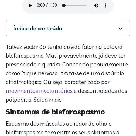
Índice de conteúdo
1. Sintomas de blefarospasmo
2. O que pode causá-lo?
Talvez você não tenha ouvido falar na palavra
3. Como tratar o blefarospasmo
blefarospasmo. Mas, provavelmente já deve ter
presenciado o quadro. Conhecido popularmente
como “tique nervoso”, trata-se de um distúrbio
oftalmológico. Ou seja, caracterizado por
movimentos involuntários
e descontrolados das
pálpebras. Saiba mais.
Sintomas de blefarospasmo
Espasmo dos músculos ao redor do olho, o
blefarospasmo tem entre os seus sintomas a