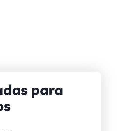
adas para
os