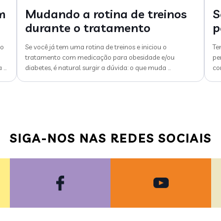
m
Mudando a rotina de treinos
S
durante o tratamento
p
do
Se você já tem uma rotina de treinos e iniciou o
Te
tratamento com medicação para obesidade e/ou
pe
a
…
diabetes, é natural surgir a dúvida: o que muda
…
co
SIGA-NOS NAS REDES SOCIAIS