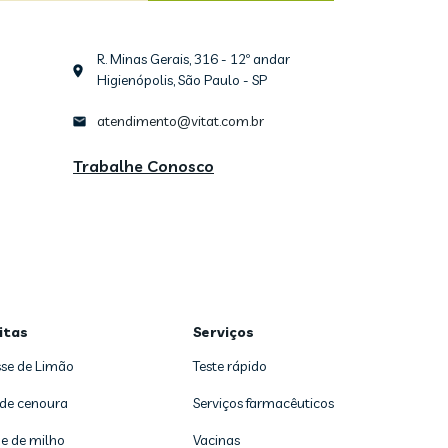
R. Minas Gerais, 316 - 12º andar
Higienópolis, São Paulo - SP
atendimento@vitat.com.br
Trabalhe Conosco
itas
Serviços
se de Limão
Teste rápido
 de cenoura
Serviços farmacêuticos
e de milho
Vacinas