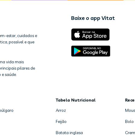
Baixe o app Vitat
em-estar, cuidados e
ica, possível e que
ma vida mais
rincipais pilares de
 e saúde.
Tabela Nutricional
Rece
búlgaro
Arroz
Mous
Feijão
Bolo
Batata inglesa
Crem