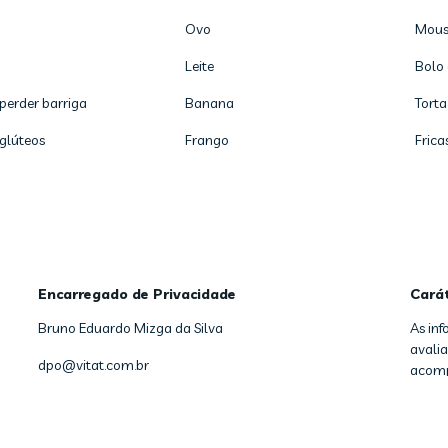
Ovo
Mous
Leite
Bolo 
 perder barriga
Banana
Torta
 glúteos
Frango
Frica
Encarregado de Privacidade
Cará
Bruno Eduardo Mizga da Silva
As in
avalia
dpo@vitat.com.br
acomp
Copyright
2026
- Vitat - Todos os direitos reservados