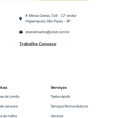
R. Minas Gerais, 316 - 12º andar
Higienópolis, São Paulo - SP
atendimento@vitat.com.br
Trabalhe Conosco
itas
Serviços
se de Limão
Teste rápido
 de cenoura
Serviços farmacêuticos
e de milho
Vacinas