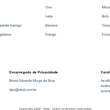
Ovo
Mous
Leite
Bolo 
 perder barriga
Banana
Torta
 glúteos
Frango
Frica
Encarregado de Privacidade
Cará
Bruno Eduardo Mizga da Silva
As in
avalia
dpo@vitat.com.br
acomp
Copyright
2026
- Vitat - Todos os direitos reservados