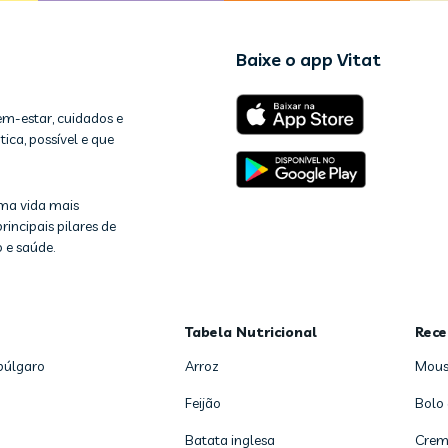
Baixe o app Vitat
em-estar, cuidados e
ica, possível e que
ma vida mais
rincipais pilares de
 e saúde.
Tabela Nutricional
Rece
búlgaro
Arroz
Mous
Feijão
Bolo
Batata inglesa
Crem