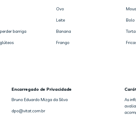
Ovo
Mous
Leite
Bolo 
 perder barriga
Banana
Torta
 glúteos
Frango
Frica
Encarregado de Privacidade
Cará
Bruno Eduardo Mizga da Silva
As in
avalia
dpo@vitat.com.br
acomp
Copyright
2026
- Vitat - Todos os direitos reservados