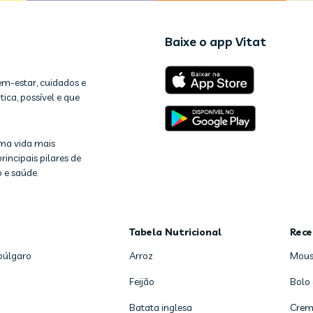
Baixe o app Vitat
em-estar, cuidados e
ica, possível e que
ma vida mais
rincipais pilares de
 e saúde.
Tabela Nutricional
Rece
búlgaro
Arroz
Mous
Feijão
Bolo
Batata inglesa
Crem