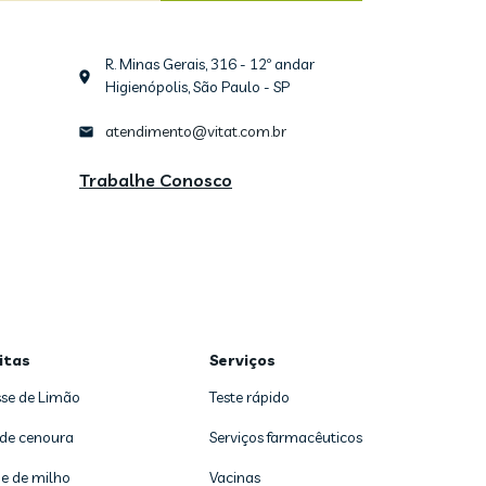
R. Minas Gerais, 316 - 12º andar
Higienópolis, São Paulo - SP
atendimento@vitat.com.br
Trabalhe Conosco
itas
Serviços
se de Limão
Teste rápido
 de cenoura
Serviços farmacêuticos
e de milho
Vacinas