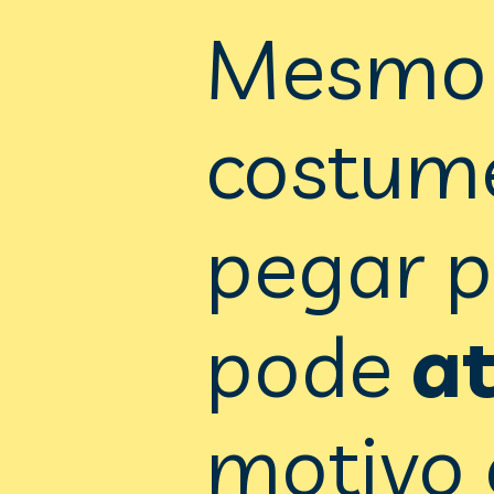
Mesmo q
costume 
pegar p
pode 
a
motivo é