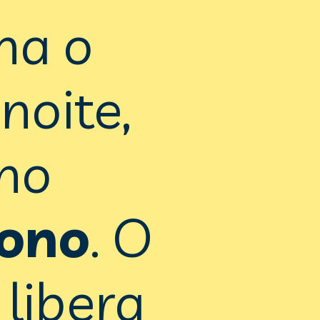
a o 
oite, 
no 
sono
. O 
libera 