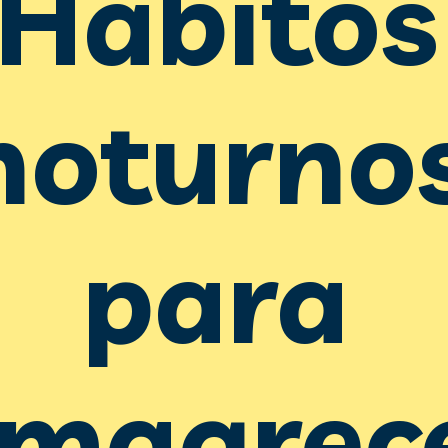
Hábitos 
noturnos
para 
magrec