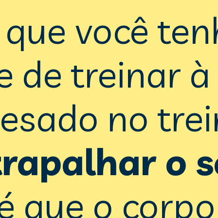
ue você tenh
de treinar à n
esado no trei
trapalhar o 
 que o corpo 