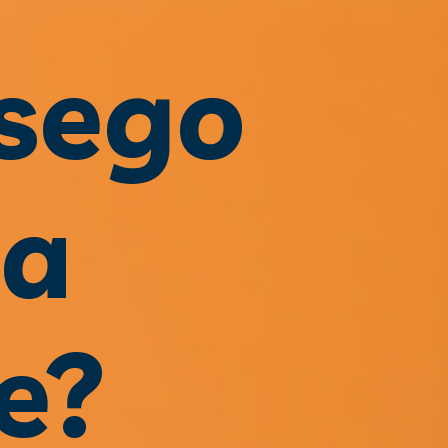
sego 
a 
e?