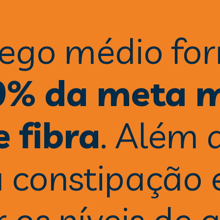
go médio for
0% da meta m
e fibra
. Além d
a constipação e
 os níveis de 