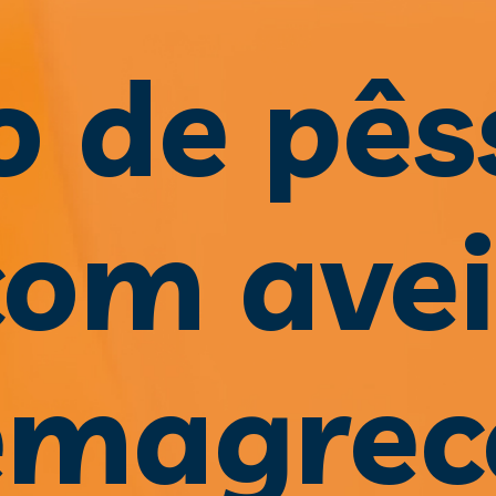
o de pês
com avei
emagrec