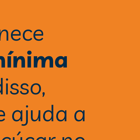
nece 
ínima 
isso, 
 ajuda a 
açúcar no 