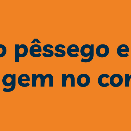
 pêssego e 
agem no co