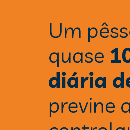
Um pêsse
quase 
1
diária d
previne 
controlar