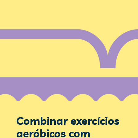
Combinar exercícios 
aeróbicos com 