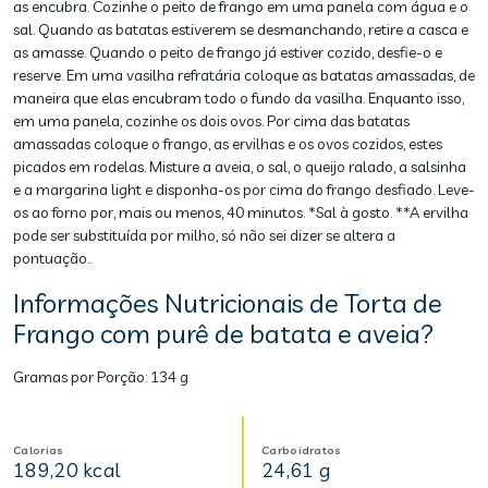
as encubra. Cozinhe o peito de frango em uma panela com água e o
sal. Quando as batatas estiverem se desmanchando, retire a casca e
as amasse. Quando o peito de frango já estiver cozido, desfie-o e
reserve. Em uma vasilha refratária coloque as batatas amassadas, de
maneira que elas encubram todo o fundo da vasilha. Enquanto isso,
em uma panela, cozinhe os dois ovos. Por cima das batatas
amassadas coloque o frango, as ervilhas e os ovos cozidos, estes
picados em rodelas. Misture a aveia, o sal, o queijo ralado, a salsinha
e a margarina light e disponha-os por cima do frango desfiado. Leve-
os ao forno por, mais ou menos, 40 minutos. *Sal à gosto. **A ervilha
pode ser substituída por milho, só não sei dizer se altera a
pontuação..
Informações Nutricionais de Torta de
Frango com purê de batata e aveia?
Gramas por Porção:
134 g
Calorias
Carboidratos
189,20 kcal
24,61 g