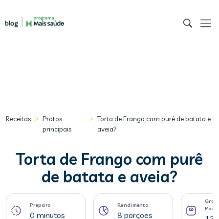
>
>
Receitas
Pratos
Torta de Frango com purê de batata e
principais
aveia?
Torta de Frango com purê
de batata e aveia?
Gram
Preparo
Rendimento
Porç
0 minutos
8 porçoes
134