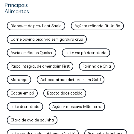
Principais
Alimentos
Blanquet de peru light Sadia
Açúcar refinado Fit União
Carne bovina picanha sem gordura crua
Aveia em flocos Quaker
Leite em pó desnatado
Pasta integral de amendoim First
Farinha de Chia
Morango
Achocolatado diet premium Gold
Cacau em pó
Batata doce cozida
Leite desnatado
Açúcar mascavo Mãe Terra
Clara de ovo de galinha
Leite condensado light moça Nestlé
Semente de linhaça