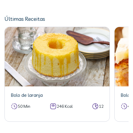
Últimas Receitas
Bolo de laranja
Bolo 
50 Min
246 Kcal
12
40