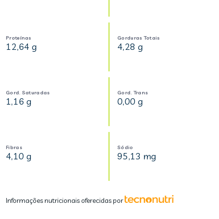
Proteínas
Gorduras Totais
12,64 g
4,28 g
Gord. Saturadas
Gord. Trans
1,16 g
0,00 g
Fibras
Sódio
4,10 g
95,13 mg
Informações nutricionais oferecidas por