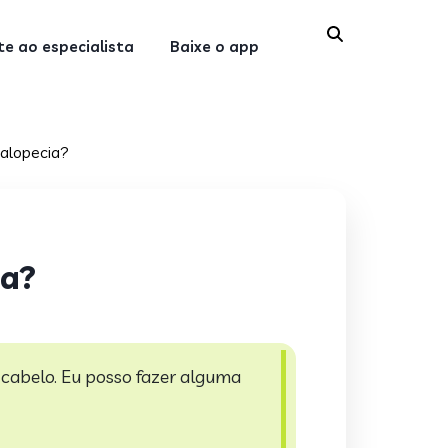
e ao especialista
Baixe o app
 alopecia?
ia?
 cabelo. Eu posso fazer alguma