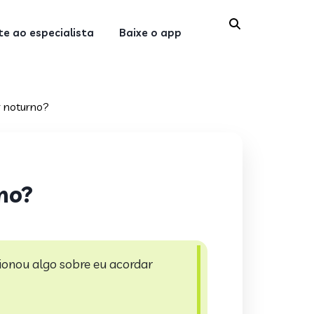
e ao especialista
Baixe o app
r noturno?
no?
onou algo sobre eu acordar