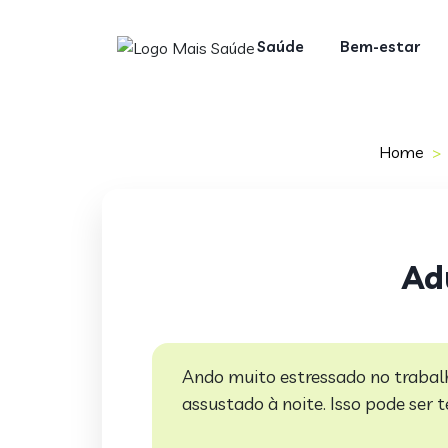
Saúde
Bem-estar
Home
Ad
Ando muito estressado no trabal
assustado à noite. Isso pode ser 