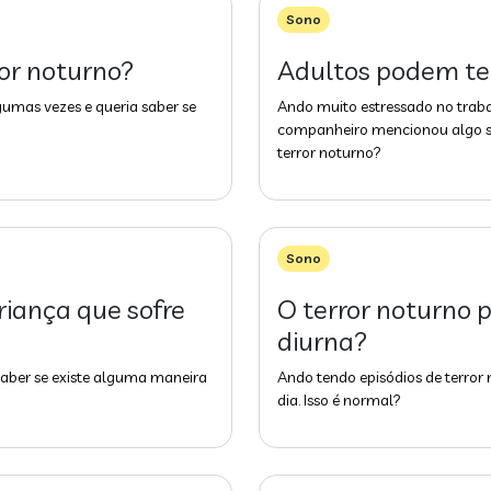
Sono
ror noturno?
Adultos podem ter
lgumas vezes e queria saber se
Ando muito estressado no traba
companheiro mencionou algo sob
terror noturno?
Sono
iança que sofre
O terror noturno 
diurna?
 saber se existe alguma maneira
Ando tendo episódios de terror
dia. Isso é normal?