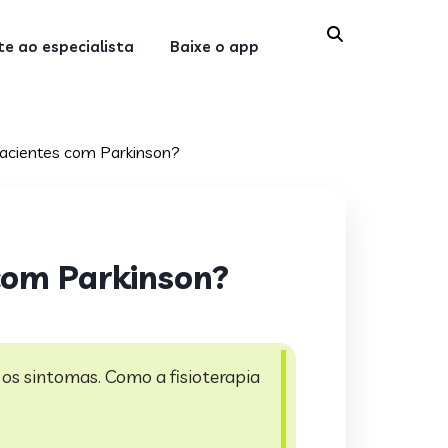
e ao especialista
Baixe o app
pacientes com Parkinson?
 com Parkinson?
 os sintomas.
Como a fisioterapia