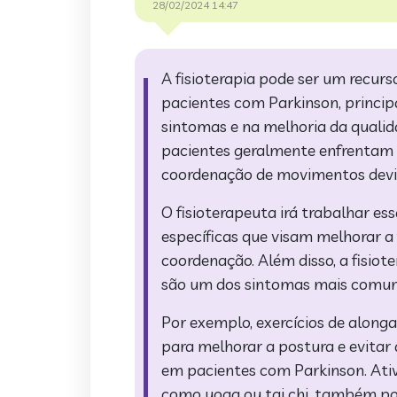
28/02/2024 14:47
A fisioterapia pode ser um recur
pacientes com Parkinson, princip
sintomas e na melhoria da qualid
pacientes geralmente enfrentam p
coordenação de movimentos devid
O fisioterapeuta irá trabalhar ess
específicas que visam melhorar a f
coordenação. Além disso, a fisiot
são um dos sintomas mais comun
Por exemplo, exercícios de along
para melhorar a postura e evitar
em pacientes com Parkinson. Ativ
como yoga ou tai chi, também po