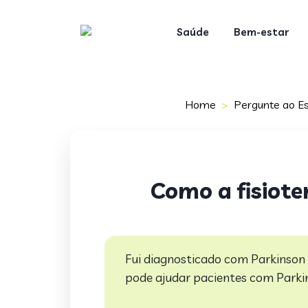
Saúde
Bem-estar
Home
Pergunte ao Es
Como a fisiote
Fui diagnosticado com Parkinson 
pode ajudar pacientes com Parki